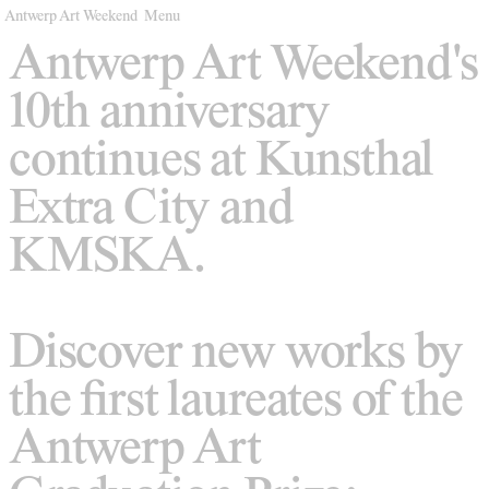
Antwerp Art Weekend
Antwerp Art Weekend
Menu
Menu
Venues
Venues
Antwerp Art Weekend's
Map
Map
10th anniversary
Program
Program
continues at Kunsthal
Practical
Practical
Extra City and
Press
Press
KMSKA.
Partners
Partners
About
About
Discover new works by
Archive
Archive
the first laureates of the
Antwerp Art