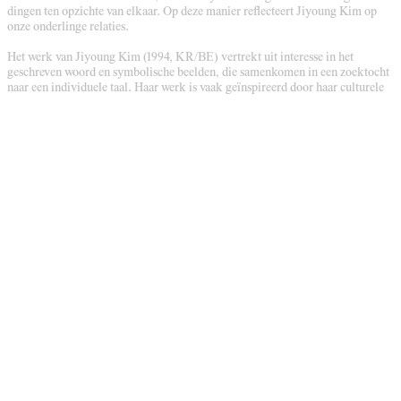
dingen ten opzichte van elkaar. Op deze manier reflecteert Jiyoung Kim op
onze onderlinge relaties.
Het werk van Jiyoung Kim (1994, KR/BE) vertrekt uit interesse in het
geschreven woord en symbolische beelden, die samenkomen in een zoektocht
naar een individuele taal. Haar werk is vaak geïnspireerd door haar culturele
achtergrond en geschiedenis als kleermaker, wat resulteert in een gevoeligheid
voor het werken met lichamen, evenals een interesse in systemen van meting
en referentie die voortkomen uit het individu naar het universele, een
meeteenheid voor het communiceren van ruimtelijke informatie.
Jiyoung Kim's work 'Weight Room' presents a reinterpretation of the weigh
house, a space that symbolised trade, the economy and the valuation of goods
in medieval Europe. Her research explores concepts such as value and weight
and their associated symbolism. The result is a new systemfor measuring
weight that is based on the body of the artist, a measuring system that concerns
the weighing of things against one another. In this way, Jiyoung Kim reflects
on our interrelationships.
The work of Jiyoung Kim (1994, KR/BE) revolves around an interest in the
written word and symbolic imagis, converging in a search for an individual
language. Her work is often informed by her cultural background and history
as a tailor, resulting in a sensitivity to working with bodies, as well as an
interest in systems of measurement and reference that arise from the