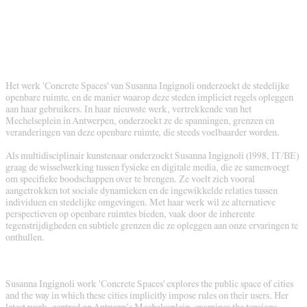
Het werk 'Concrete Spaces' van Susanna Ingignoli onderzoekt de stedelijke
openbare ruimte, en de manier waarop deze steden impliciet regels opleggen
aan haar gebruikers. In haar nieuwste werk, vertrekkende van het
Mechelseplein in Antwerpen, onderzoekt ze de spanningen, grenzen en
veranderingen van deze openbare ruimte, die steeds voelbaarder worden.
Als multidisciplinair kunstenaar onderzoekt Susanna Ingignoli (1998, IT/BE)
graag de wisselwerking tussen fysieke en digitale media, die ze samenvoegt
om specifieke boodschappen over te brengen. Ze voelt zich vooral
aangetrokken tot sociale dynamieken en de ingewikkelde relaties tussen
individuen en stedelijke omgevingen. Met haar werk wil ze alternatieve
perspectieven op openbare ruimtes bieden, vaak door de inherente
tegenstrijdigheden en subtiele grenzen die ze opleggen aan onze ervaringen te
onthullen.
Susanna Ingignoli work 'Concrete Spaces' explores the public space of cities
and the way in which these cities implicitly impose rules on their users. Her