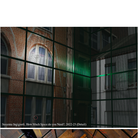
Susanna Ingignoli, How Much Space do you Need?, 2022-23 (Detail)